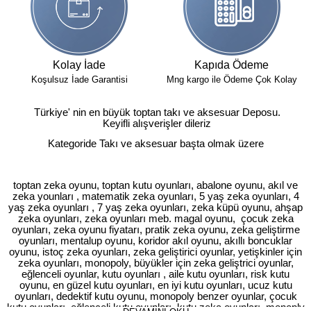
Kolay İade
Kapıda Ödeme
Koşulsuz İade Garantisi
Mng kargo ile Ödeme Çok Kolay
Türkiye' nin en büyük toptan takı ve aksesuar Deposu.
Keyifli alışverişler dileriz
Kategoride Takı ve aksesuar başta olmak üzere
toptan zeka oyunu, toptan kutu oyunları, abalone oyunu, akıl ve
zeka younları , matematik zeka oyunları, 5 yaş zeka oyunları, 4
yaş zeka oyunları , 7 yaş zeka oyunları, zeka küpü oyunu, ahşap
zeka oyunları, zeka oyunları meb. magal oyunu, çocuk zeka
oyunları, zeka oyunu fiyatarı, pratik zeka oyunu, zeka geliştirme
oyunları, mentalup oyunu, koridor akıl oyunu, akıllı boncuklar
oyunu, istoç zeka oyunları, zeka geliştirici oyunlar, yetişkinler için
zeka oyunları, monopoly, büyükler için zeka geliştrici oyunlar,
eğlenceli oyunlar, kutu oyunları , aile kutu oyunları, risk kutu
oyunu, en güzel kutu oyunları, en iyi kutu oyunları, ucuz kutu
oyunları, dedektif kutu oyunu, monopoly benzer oyunlar, çocuk
kutu oyunları, eğlenceli kutu oyunları, kutu zeka oyunları, monoply