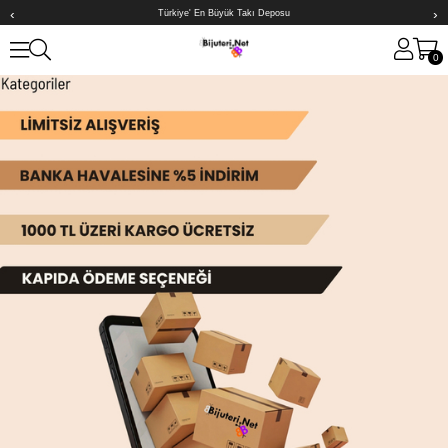
‹
›
Türkiye' En Büyük Takı Deposu
0