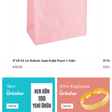
8*15*20 cm Büküm Saplı Kağıt Poşet 1 Adet
₺33,60