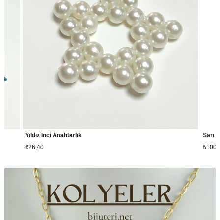
Yıldız İnci Anahtarlık
Sarı Renkli T
₺26,40
₺100,80