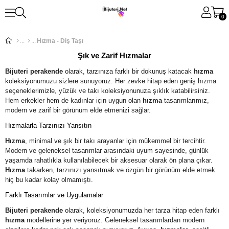
0
Hızma - Diş Taşı
Şık ve Zarif Hızmalar
Bijuteri perakende
olarak, tarzınıza farklı bir dokunuş katacak
hızma
koleksiyonumuzu sizlere sunuyoruz. Her zevke hitap eden geniş hızma
seçeneklerimizle, yüzük ve takı koleksiyonunuza şıklık katabilirsiniz.
Hem erkekler hem de kadınlar için uygun olan
hızma
tasarımlarımız,
modern ve zarif bir görünüm elde etmenizi sağlar.
Hızmalarla Tarzınızı Yansıtın
Hızma
, minimal ve şık bir takı arayanlar için mükemmel bir tercihtir.
Modern ve geleneksel tasarımlar arasındaki uyum sayesinde, günlük
yaşamda rahatlıkla kullanılabilecek bir aksesuar olarak ön plana çıkar.
Hızma
takarken, tarzınızı yansıtmak ve özgün bir görünüm elde etmek
hiç bu kadar kolay olmamıştı.
Farklı Tasarımlar ve Uygulamalar
Bijuteri perakende
olarak, koleksiyonumuzda her tarza hitap eden farklı
hızma
modellerine yer veriyoruz. Geleneksel tasarımlardan modern