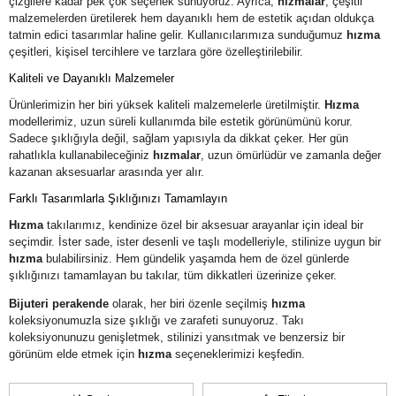
çizgilere kadar pek çok seçenek sunuyoruz. Ayrıca,
hızmalar
, çeşitli
malzemelerden üretilerek hem dayanıklı hem de estetik açıdan oldukça
tatmin edici tasarımlar haline gelir. Kullanıcılarımıza sunduğumuz
hızma
çeşitleri, kişisel tercihlere ve tarzlara göre özelleştirilebilir.
Kaliteli ve Dayanıklı Malzemeler
Ürünlerimizin her biri yüksek kaliteli malzemelerle üretilmiştir.
Hızma
modellerimiz, uzun süreli kullanımda bile estetik görünümünü korur.
Sadece şıklığıyla değil, sağlam yapısıyla da dikkat çeker. Her gün
rahatlıkla kullanabileceğiniz
hızmalar
, uzun ömürlüdür ve zamanla değer
kazanan aksesuarlar arasında yer alır.
Farklı Tasarımlarla Şıklığınızı Tamamlayın
Hızma
takılarımız, kendinize özel bir aksesuar arayanlar için ideal bir
seçimdir. İster sade, ister desenli ve taşlı modelleriyle, stilinize uygun bir
hızma
bulabilirsiniz. Hem gündelik yaşamda hem de özel günlerde
şıklığınızı tamamlayan bu takılar, tüm dikkatleri üzerinize çeker.
Bijuteri perakende
olarak, her biri özenle seçilmiş
hızma
koleksiyonumuzla size şıklığı ve zarafeti sunuyoruz. Takı
koleksiyonunuzu genişletmek, stilinizi yansıtmak ve benzersiz bir
görünüm elde etmek için
hızma
seçeneklerimizi keşfedin.