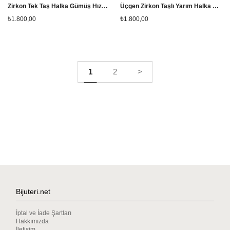
Zirkon Tek Taş Halka Gümüş Hızma 12 Adet
Üçgen Zirkon Taşlı Yarım Halka Gümüş Hızma 12 Adet
₺1.800,00
₺1.800,00
1
2
>
Bijuteri.net
İptal ve İade Şartları
Hakkımızda
İletişim