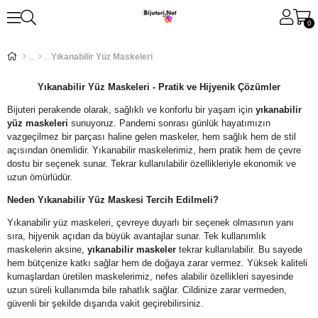
0
Yıkanabilir Yüz Maskeleri
Yıkanabilir Yüz Maskeleri - Pratik ve Hijyenik Çözümler
Bijuteri perakende olarak, sağlıklı ve konforlu bir yaşam için
yıkanabilir
yüz maskeleri
sunuyoruz. Pandemi sonrası günlük hayatımızın
vazgeçilmez bir parçası haline gelen maskeler, hem sağlık hem de stil
açısından önemlidir. Yıkanabilir maskelerimiz, hem pratik hem de çevre
dostu bir seçenek sunar. Tekrar kullanılabilir özellikleriyle ekonomik ve
uzun ömürlüdür.
Neden Yıkanabilir Yüz Maskesi Tercih Edilmeli?
Yıkanabilir yüz maskeleri, çevreye duyarlı bir seçenek olmasının yanı
sıra, hijyenik açıdan da büyük avantajlar sunar. Tek kullanımlık
maskelerin aksine,
yıkanabilir maskeler
tekrar kullanılabilir. Bu sayede
hem bütçenize katkı sağlar hem de doğaya zarar vermez. Yüksek kaliteli
kumaşlardan üretilen maskelerimiz, nefes alabilir özellikleri sayesinde
uzun süreli kullanımda bile rahatlık sağlar. Cildinize zarar vermeden,
güvenli bir şekilde dışarıda vakit geçirebilirsiniz.