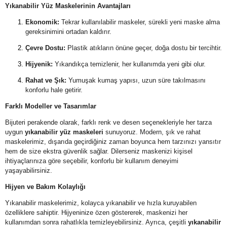
Yıkanabilir Yüz Maskelerinin Avantajları
Ekonomik:
Tekrar kullanılabilir maskeler, sürekli yeni maske alma
gereksinimini ortadan kaldırır.
Çevre Dostu:
Plastik atıkların önüne geçer, doğa dostu bir tercihtir.
Hijyenik:
Yıkandıkça temizlenir, her kullanımda yeni gibi olur.
Rahat ve Şık:
Yumuşak kumaş yapısı, uzun süre takılmasını
konforlu hale getirir.
Farklı Modeller ve Tasarımlar
Bijuteri perakende olarak, farklı renk ve desen seçenekleriyle her tarza
uygun
yıkanabilir yüz maskeleri
sunuyoruz. Modern, şık ve rahat
maskelerimiz, dışarıda geçirdiğiniz zaman boyunca hem tarzınızı yansıtır
hem de size ekstra güvenlik sağlar. Dilerseniz maskenizi kişisel
ihtiyaçlarınıza göre seçebilir, konforlu bir kullanım deneyimi
yaşayabilirsiniz.
Hijyen ve Bakım Kolaylığı
Yıkanabilir maskelerimiz, kolayca yıkanabilir ve hızla kuruyabilen
özelliklere sahiptir. Hijyeninize özen göstererek, maskenizi her
kullanımdan sonra rahatlıkla temizleyebilirsiniz. Ayrıca, çeşitli
yıkanabilir