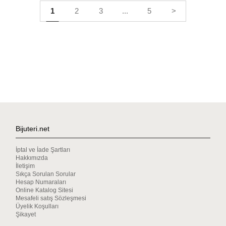
1
2
3
...
5
>
Bijuteri.net
İptal ve İade Şartları
Hakkımızda
İletişim
Sıkça Sorulan Sorular
Hesap Numaraları
Online Katalog Sitesi
Mesafeli satış Sözleşmesi
Üyelik Koşulları
Şikayet