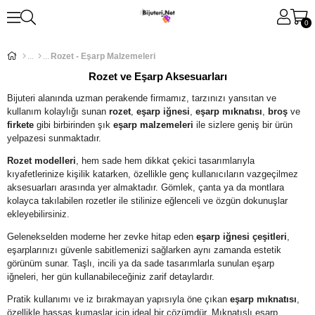
0
Rozet - Eşarp Malzemeleri
Rozet ve Eşarp Aksesuarları
Bijuteri alanında uzman perakende firmamız, tarzınızı yansıtan ve
kullanım kolaylığı sunan
rozet
,
eşarp iğnesi
,
eşarp mıknatısı
,
broş
ve
firkete
gibi birbirinden şık
eşarp malzemeleri
ile sizlere geniş bir ürün
yelpazesi sunmaktadır.
Rozet modelleri
, hem sade hem dikkat çekici tasarımlarıyla
kıyafetlerinize kişilik katarken, özellikle genç kullanıcıların vazgeçilmez
aksesuarları arasında yer almaktadır. Gömlek, çanta ya da montlara
kolayca takılabilen rozetler ile stilinize eğlenceli ve özgün dokunuşlar
ekleyebilirsiniz.
Gelenekselden moderne her zevke hitap eden
eşarp iğnesi çeşitleri
,
eşarplarınızı güvenle sabitlemenizi sağlarken aynı zamanda estetik
görünüm sunar. Taşlı, incili ya da sade tasarımlarla sunulan eşarp
iğneleri, her gün kullanabileceğiniz zarif detaylardır.
Pratik kullanımı ve iz bırakmayan yapısıyla öne çıkan
eşarp mıknatısı
,
özellikle hassas kumaşlar için ideal bir çözümdür. Mıknatıslı eşarp