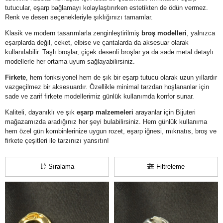
tutucular, eşarp bağlamayı kolaylaştırırken estetikten de ödün vermez.
Renk ve desen seçenekleriyle şıklığınızı tamamlar.
Klasik ve modern tasarımlarla zenginleştirilmiş
broş modelleri
, yalnızca
eşarplarda değil, ceket, elbise ve çantalarda da aksesuar olarak
kullanılabilir. Taşlı broşlar, çiçek desenli broşlar ya da sade metal detaylı
modellerle her ortama uyum sağlayabilirsiniz.
Firkete
, hem fonksiyonel hem de şık bir eşarp tutucu olarak uzun yıllardır
vazgeçilmez bir aksesuardır. Özellikle minimal tarzdan hoşlananlar için
sade ve zarif firkete modellerimiz günlük kullanımda konfor sunar.
Kaliteli, dayanıklı ve şık
eşarp malzemeleri
arayanlar için Bijuteri
mağazamızda aradığınız her şeyi bulabilirsiniz. Hem günlük kullanıma
hem özel gün kombinlerinize uygun rozet, eşarp iğnesi, mıknatıs, broş ve
firkete çeşitleri ile tarzınızı yansıtın!
Sıralama
Filtreleme