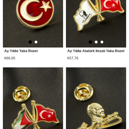
Ay Yıldız Yaka Rozet
Ay Yıldız Atatürk İmzalı Yaka Rozet
₺66,00
₺57,76