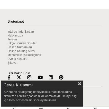
Bijuteri.net
İptal ve İade Şartları
Hakkımızda
İletişim
Sıkça Sorulan Sorular
Hesap Numaraları
Online Katalog Sitesi
Mesafeli satış Sözleşmesi
Üyelik Koşulları
Şikayet
Bizi Bakip Edin
Hakkımızda
Çerez Kullanımı
Sizlere en iyi alışveriş deneyimini sunabilmek adına
Mağazalarımız
sitemizde çerezler(cookies) kullanmaktayız. Detaylı bilgi
Gizlilik & Güvenlik
için Kvkk sözleşmesini inceleyebilirsiniz.
Müşteri Hizmetleri
Sıkça Sorulan Sorular
Bize Ulaşın