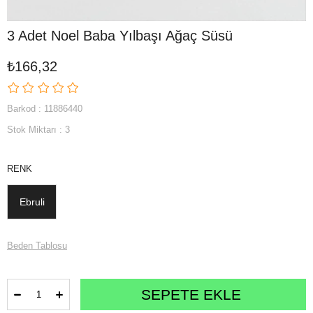
3 Adet Noel Baba Yılbaşı Ağaç Süsü
₺166,32
Barkod
:
11886440
Stok Miktarı
:
3
RENK
Ebruli
Beden Tablosu