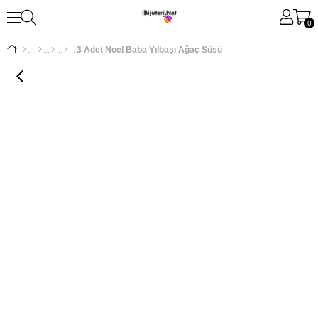
0
3 Adet Noel Baba Yılbaşı Ağaç Süsü