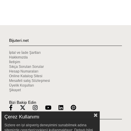
Bijuteri.net
İptal ve İade Şartları
Hakkımızda
İletişim
Sıkça Sorulan Sorular
Hesap Numaraları
Online Katalog Sitesi
Mesafeli satış Sözleşmesi
Üyelik Koşulları
Şikayet
Bizi Bakip Edin
Hakkımızda
Çerez Kullanımı
Sizlere en iyi alışveriş deneyimini sunabilmek adına
Mağazalarımız
sitemizde çerezler(cookies) kullanmaktayız. Detaylı bilgi
Gizlilik & Güvenlik