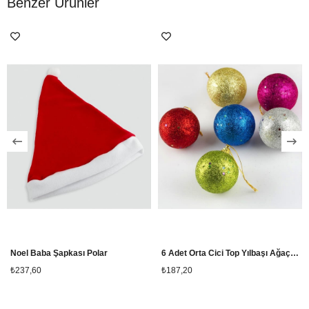
Benzer Ürünler
Noel Baba Şapkası Polar
6 Adet Orta Cici Top Yılbaşı Ağaç Süsü
₺237,60
₺187,20