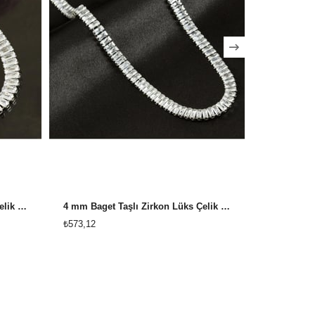
6 mm Baget Taşlı Zirkon Lüks Çelik Kolye
4 mm Baget Taşlı Zirkon Lüks Çelik Kolye
Lüx İtalyan
₺573,12
₺118,80