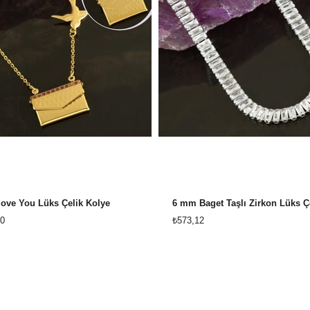
 love You Lüks Çelik Kolye
0
₺573,12