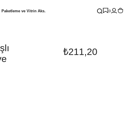
Paketleme ve Vitrin Aks.
0
şlı
₺211,20
ye