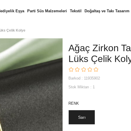
ediyelik Eşya
Parti Süs Malzemeleri
Tekstil
Doğaltaş ve Takı Tasarım
Lüks Çelik Kolye
Ağaç Zirkon Ta
Lüks Çelik Kol
Barkod
:
11935902
Stok Miktarı
:
1
RENK
Sarı