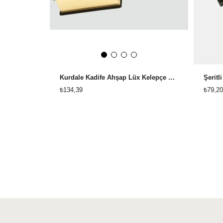
Kurdale Kadife Ahşap Lüx Kelepçe Bileklik Kutusu
Şeritl
₺134,39
₺79,20