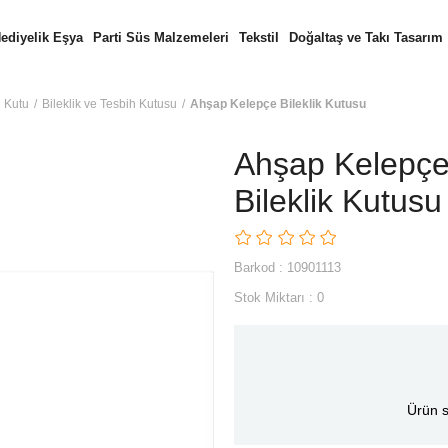
ediyelik Eşya
Parti Süs Malzemeleri
Tekstil
Doğaltaş ve Takı Tasarım
Kutu
Bileklik ve Tesbih Kutusu
Ahşap Kelepçe Bileklik Kutusu
Ahşap Kelepç
Bileklik Kutusu
Barkod
:
10901113
Stok Miktarı
:
0
Ürün s