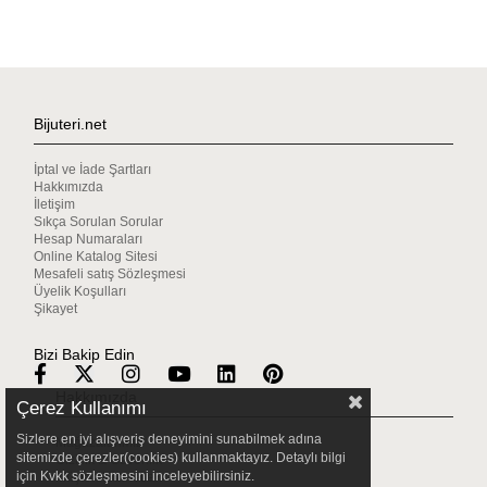
Bijuteri.net
İptal ve İade Şartları
Hakkımızda
İletişim
Sıkça Sorulan Sorular
Hesap Numaraları
Online Katalog Sitesi
Mesafeli satış Sözleşmesi
Üyelik Koşulları
Şikayet
Bizi Bakip Edin
Hakkımızda
Çerez Kullanımı
Sizlere en iyi alışveriş deneyimini sunabilmek adına
Mağazalarımız
sitemizde çerezler(cookies) kullanmaktayız. Detaylı bilgi
Gizlilik & Güvenlik
için Kvkk sözleşmesini inceleyebilirsiniz.
Müşteri Hizmetleri