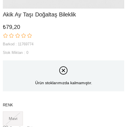
Akik Ay Taşı Doğaltaş Bileklik
₺79,20
Barkod
:
11769774
Stok Miktarı
:
0
Ürün stoklarımızda kalmamıştır.
RENK
Mavi