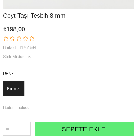
Ceyt Taşı Tesbih 8 mm
₺198,00
Barkod
:
11764694
Stok Miktarı
:
5
RENK
Kırmızı
Beden Tablosu