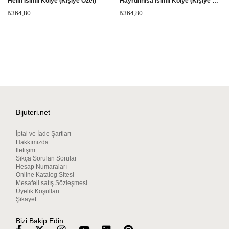
Helin İsimli Kolye (Kişiye Özel)
Hayrünnisa İsimli Kolye (Kişiye Özel)
₺364,80
₺364,80
Bijuteri.net
İptal ve İade Şartları
Hakkımızda
İletişim
Sıkça Sorulan Sorular
Hesap Numaraları
Online Katalog Sitesi
Mesafeli satış Sözleşmesi
Üyelik Koşulları
Şikayet
Bizi Bakip Edin