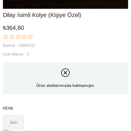
Dilay İsimli Kolye (Kişiye Özel)
₺364,80
Barkod
:
10888155
Stok Miktarı
:
0
Ürün stoklarımızda kalmamıştır.
RENK
Sarı