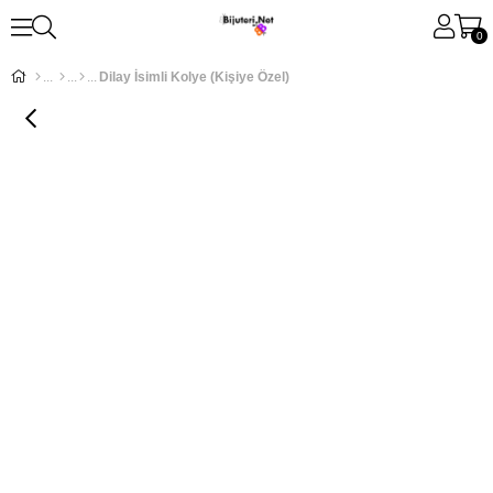
0
Dilay İsimli Kolye (Kişiye Özel)