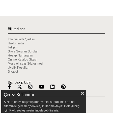
Bijuteri.net
İptal ve İade Şartları
Hakkımızda
İletişim
Sıkça Sorulan Sorular
Hesap Numaraları
Online Katalog Sitesi
Mesafeli satış Sözleşmesi
Üyelik Koşulları
Şikayet
Bizi Bakip Edin
Hakkımızda
Çerez Kullanımı
Sizlere en iyi alışveriş deneyimini sunabilmek adına
Mağazalarımız
sitemizde çerezler(cookies) kullanmaktayız. Detaylı bilgi
Gizlilik & Güvenlik
için Kvkk sözleşmesini inceleyebilirsiniz.
Müşteri Hizmetleri