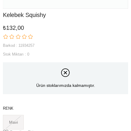
Kelebek Squishy
₺132,00
Barkod
:
11934257
Stok Miktarı
:
0
Ürün stoklarımızda kalmamıştır.
RENK
Mavi