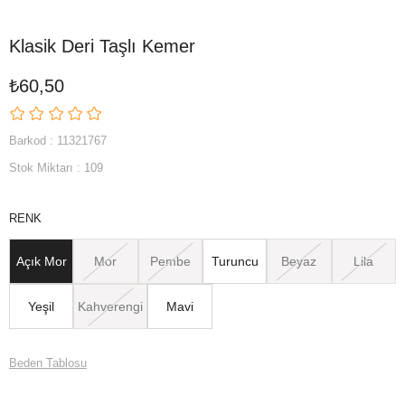
Klasik Deri Taşlı Kemer
₺60,50
Barkod
:
11321767
Stok Miktarı
:
109
RENK
Açık Mor
Mor
Pembe
Turuncu
Beyaz
Lila
Yeşil
Kahverengi
Mavi
Beden Tablosu