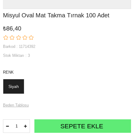
Misyul Oval Mat Takma Tırnak 100 Adet
₺86,40
Barkod
:
11714392
Stok Miktarı
:
3
RENK
Siyah
Beden Tablosu