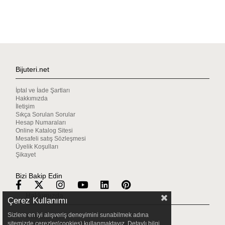
Bijuteri.net
İptal ve İade Şartları
Hakkımızda
İletişim
Sıkça Sorulan Sorular
Hesap Numaraları
Online Katalog Sitesi
Mesafeli satış Sözleşmesi
Üyelik Koşulları
Şikayet
Bizi Bakip Edin
Hakkımızda
Çerez Kullanımı
Sizlere en iyi alışveriş deneyimini sunabilmek adına
Mağazalarımız
sitemizde çerezler(cookies) kullanmaktayız. Detaylı bilgi
Gizlilik & Güvenlik