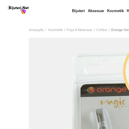
Bijuteri
Aksesuar
Kozmetik
H
Anasayfa
Kozmetik
Fırça # Aksesuar
Cımbız
Orange Gen