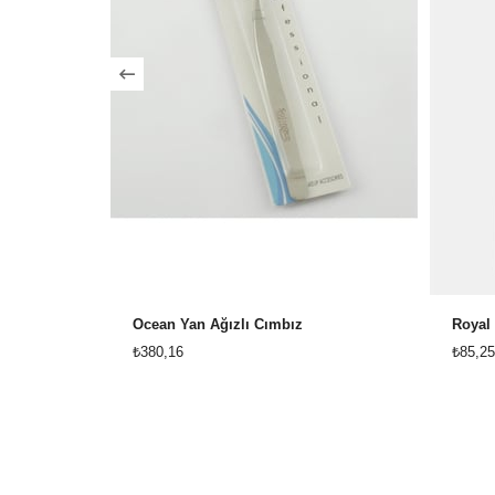
Ocean Yan Ağızlı Cımbız
Royal 
₺380,16
₺85,25