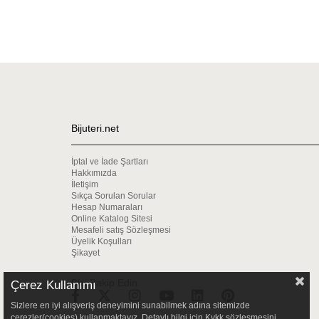
Bijuteri.net
İptal ve İade Şartları
Hakkımızda
İletişim
Sıkça Sorulan Sorular
Hesap Numaraları
Online Katalog Sitesi
Mesafeli satış Sözleşmesi
Üyelik Koşulları
Şikayet
Bizi Bakip Edin
Çerez Kullanımı
Sizlere en iyi alışveriş deneyimini sunabilmek adına sitemizde
çerezler(cookies) kullanmaktayız. Detaylı bilgi için Kvkk sözleşmesini