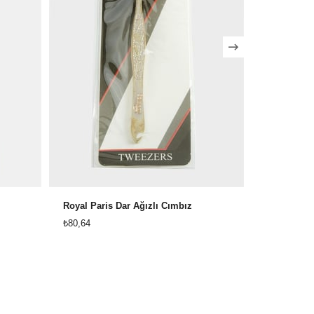
Royal Paris Dar Ağızlı Cımbız
Orange Dar
₺80,64
₺69,12