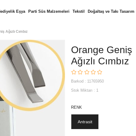
ediyelik Eşya
Parti Süs Malzemeleri
Tekstil
Doğaltaş ve Takı Tasarım
iş Ağızlı Cımbız
Orange Geniş
Ağızlı Cımbız
Barkod
:
11765950
Stok Miktarı
:
1
RENK
Antrasit