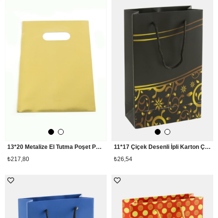
13*20 Metalize El Tutma Poşet Paketi 100 Adet
11*17 Çiçek Desenli İpli Karton Çanta 1 Adet
₺217,80
₺26,54