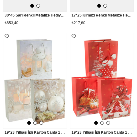
30*45 Sarı Renkli Metalize Hediyelik Poşet Paketi 100 Adet
17*25 Kırmızı Renkli Metalize Hediyelik Poşet Paketi 100 Adet
₺653,40
₺217,80
19*23 Yılbaşı İpli Karton Çanta 1 Adet
19*23 Yılbaşı İpli Karton Çanta 1 Adet