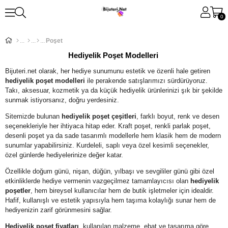
0
Poşet
Hediyelik Poşet Modelleri
Bijuteri.net olarak, her hediye sunumunu estetik ve özenli hale getiren
hediyelik poşet modelleri
ile perakende satışlarımızı sürdürüyoruz.
Takı, aksesuar, kozmetik ya da küçük hediyelik ürünlerinizi şık bir şekilde
sunmak istiyorsanız, doğru yerdesiniz.
Sitemizde bulunan
hediyelik poşet çeşitleri
, farklı boyut, renk ve desen
seçenekleriyle her ihtiyaca hitap eder. Kraft poşet, renkli parlak poşet,
desenli poşet ya da sade tasarımlı modellerle hem klasik hem de modern
sunumlar yapabilirsiniz. Kurdeleli, saplı veya özel kesimli seçenekler,
özel günlerde hediyelerinize değer katar.
Özellikle doğum günü, nişan, düğün, yılbaşı ve sevgililer günü gibi özel
etkinliklerde hediye vermenin vazgeçilmez tamamlayıcısı olan
hediyelik
poşetler
, hem bireysel kullanıcılar hem de butik işletmeler için idealdir.
Hafif, kullanışlı ve estetik yapısıyla hem taşıma kolaylığı sunar hem de
hediyenizin zarif görünmesini sağlar.
Hediyelik poşet fiyatları
, kullanılan malzeme, ebat ve tasarıma göre