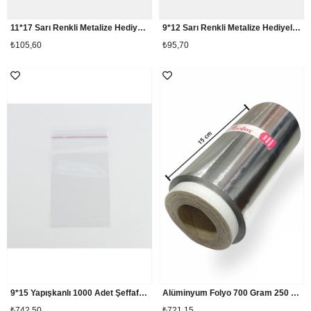
11*17 Sarı Renkli Metalize Hediyelik Poşet Paketi 100 Adet
9*12 Sarı Renkli Metalize Hediyelik Poşet Paketi 100 Adet
₺105,60
₺95,70
9*15 Yapışkanlı 1000 Adet Şeffaf Poşet
Alüminyum Folyo 700 Gram 250 Gram Masura
₺742,50
₺721,15