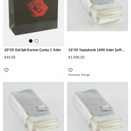
20*25 Gül İpli Karton Çanta 1 Adet
10*20 Yapışkanlı 1000 Adet Şeffaf Poşet
₺44,56
₺1.006,50
Ücretsiz Kargo