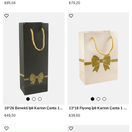
₺95,04
₺79,20
10*26 Benekli İpli Karton Çanta 1 Adet
13*18 Fiyong İpli Karton Çanta 1 Adet
₺49,50
₺39,60