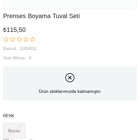
Prenses Boyama Tuval Seti
₺115,50
Barkod
:
11934011
Stok Miktarı
:
0
Ürün stoklarımızda kalmamıştır.
RENK
Beyaz