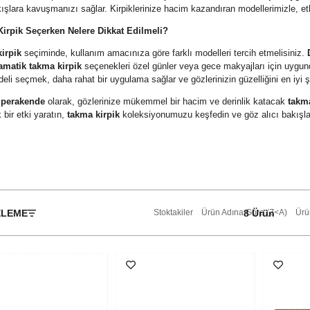
kışlara kavuşmanızı sağlar. Kirpiklerinize hacim kazandıran modellerimizle, etki
irpik Seçerken Nelere Dikkat Edilmeli?
irpik
seçiminde, kullanım amacınıza göre farklı modelleri tercih etmelisiniz.
amatik takma kirpik
seçenekleri özel günler veya gece makyajları için uygund
eli seçmek, daha rahat bir uygulama sağlar ve gözlerinizin güzelliğini en iyi ş
i perakende
olarak, gözlerinize mükemmel bir hacim ve derinlik katacak
takma
 bir etki yaratın,
takma kirpik
koleksiyonumuzu keşfedin ve göz alıcı bakışlar
ELEME
8 Ürün
Stoktakiler
Ürün Adına Göre (Z<A)
Ürü