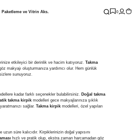
Paketleme ve Vitrin Aks.
0
nize etkileyici bir derinlik ve hacim katıyoruz.
Takma
 göz makyajı oluşturmanıza yardımcı olur. Hem günlük
 sizlere sunuyoruz.
llere kadar farklı seçenekler bulabilirsiniz.
Doğal takma
tik takma kirpik
modelleri gece makyajlarınıza şıklık
yi yaratmanızı sağlar.
Takma kirpik
modelleri, özel yapıları
e uzun süre kalıcıdır. Kirpiklerinizin doğal yapısını
laması
hızlı ve pratik olup, ekstra zaman harcamadan göz