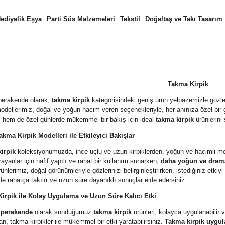
ediyelik Eşya
Parti Süs Malzemeleri
Tekstil
Doğaltaş ve Takı Tasarım
Takma Kirpik
 perakende olarak,
takma kirpik
kategorisindeki geniş ürün yelpazemizle gözleri
dellerimiz, doğal ve yoğun hacim veren seçenekleriyle, her anınıza özel bir
m hem de özel günlerde mükemmel bir bakış için ideal
takma kirpik
ürünlerini
akma Kirpik Modelleri ile Etkileyici Bakışlar
irpik
koleksiyonumuzda, ince uçlu ve uzun kirpiklerden, yoğun ve hacimli mode
ayanlar için hafif yapılı ve rahat bir kullanım sunarken,
daha yoğun ve drama
rünlerimiz, doğal görünümleriyle gözlerinizi belirginleştirirken, istediğiniz etki
e rahatça takılır ve uzun süre dayanıklı sonuçlar elde edersiniz.
irpik ile Kolay Uygulama ve Uzun Süre Kalıcı Etki
i perakende
olarak sunduğumuz
takma kirpik
ürünleri, kolayca uygulanabilir v
, takma kirpikler ile mükemmel bir etki yaratabilirsiniz.
Takma kirpik uygu