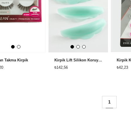
n Takma Kirpik
Kirpik Lift Silikon Koruyucu 10 Adet
20
₺142,56
₺42,23
1