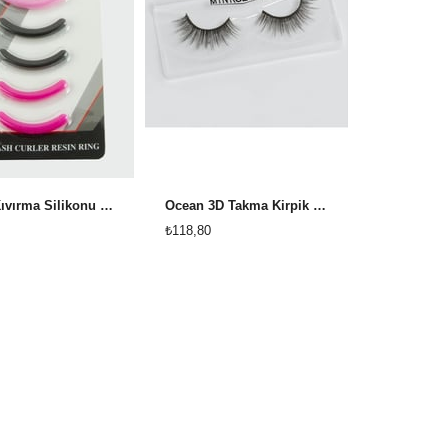
Kirpik Kıvırma Silikonu 6 Adet
Ocean 3D Takma Kirpik (F049)
₺118,80