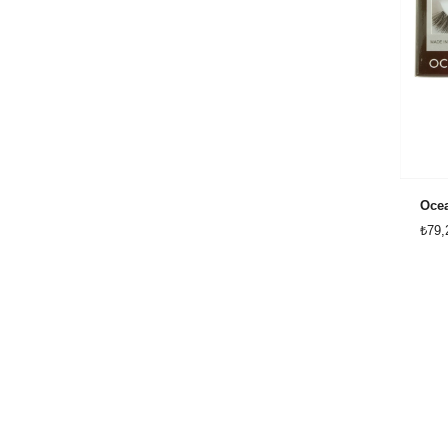
Ocea
₺79,