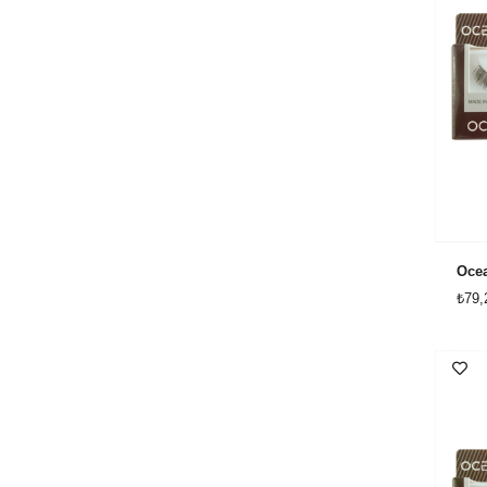
Ocea
₺79,