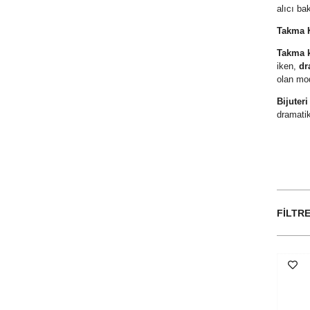
alıcı ba
Takma K
Takma k
iken,
dr
olan mod
Bijuter
dramatik
FILTR