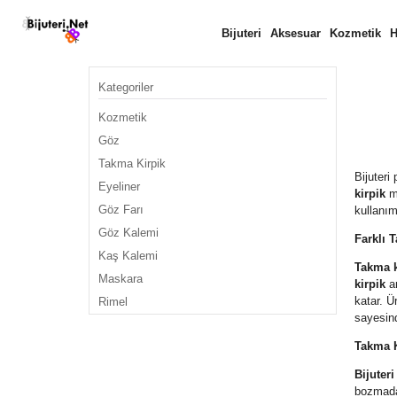
Bijuteri
Aksesuar
Kozmetik
H
Kategoriler
Kozmetik
Göz
Takma Kirpik
Bijuteri
Eyeliner
kirpik
mo
Göz Farı
kullanı
Göz Kalemi
Farklı T
Kaş Kalemi
Takma k
Maskara
kirpik
ar
katar. Ü
Rimel
sayesind
Takma K
Bijuter
bozmadan